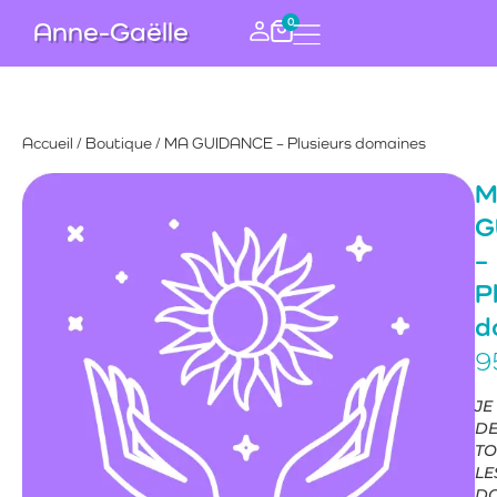
0
Anne-Gaëlle
Accueil
/
Boutique
/ MA GUIDANCE – Plusieurs domaines
M
G
–
P
d
9
JE
DE
TO
LE
DO