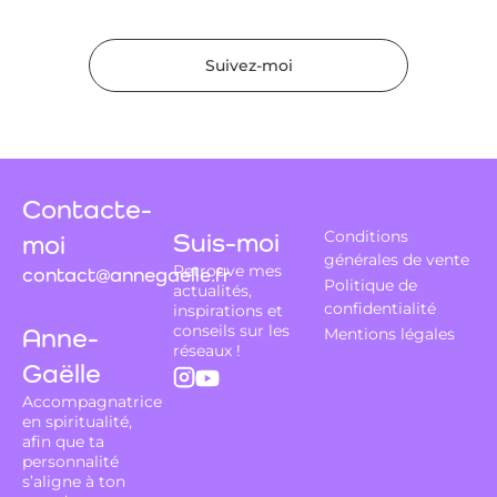
Suivez-moi
Contacte-
Suis-moi
Conditions
moi
générales de vente
Retrouve mes
contact@annegaelle.fr
Politique de
actualités,
confidentialité
inspirations et
conseils sur les
Anne-
Mentions légales
réseaux !
Gaëlle
Accompagnatrice
en spiritualité,
afin que ta
personnalité
s’aligne à ton