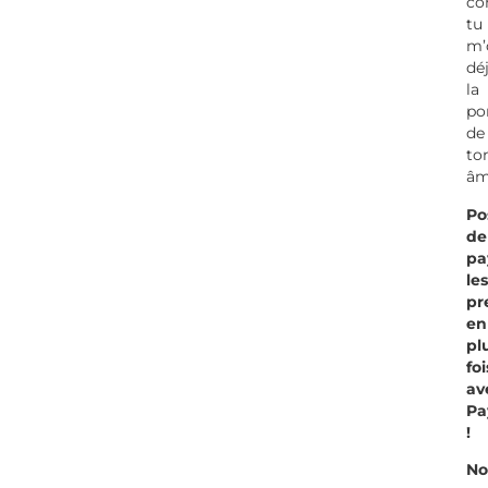
co
tu
m’
dé
la
po
de
to
âm
Po
de
pa
les
pr
en
pl
foi
av
Pa
!
No