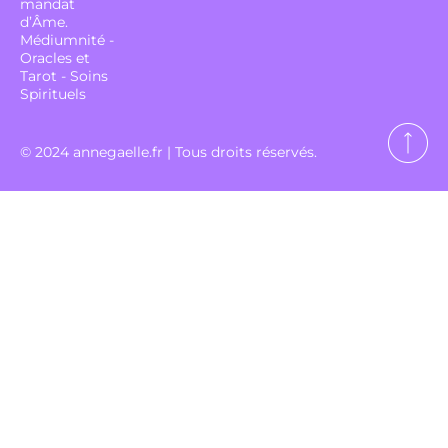
mandat
d’Âme.
Médiumnité -
Oracles et
Tarot - Soins
Spirituels
© 2024 annegaelle.fr | Tous droits réservés.