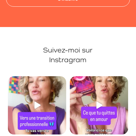
Suivez-moi sur
Instragram
ir
🟪 Tu quittes une relation
🟪 Ce que tu as besoin de savoir

compliquée / karmique,
...
dans ta situation
...
49
4
71
3