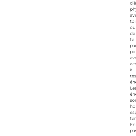
d’ê
ph
av
toi
ou
de
te
pa
po
av
ac
à
te
én
Le
én
so
ho
es
te
En
pa