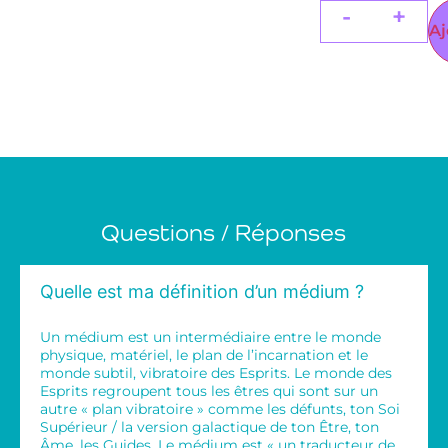
-
+
Aj
Questions / Réponses
Quelle est ma définition d’un médium ?
Un médium est un intermédiaire entre le monde
physique, matériel, le plan de l’incarnation et le
monde subtil, vibratoire des Esprits. Le monde des
Esprits regroupent tous les êtres qui sont sur un
autre « plan vibratoire » comme les défunts, ton Soi
Supérieur / la version galactique de ton Être, ton
Âme, les Guides. Le médium est « un traducteur de