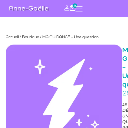
0
Anne-Gaëlle
Accueil
/
Boutique
/ MA GUIDANCE – Une question
M
G
–
U
q
2
JE
DÉ
U
QU
PR