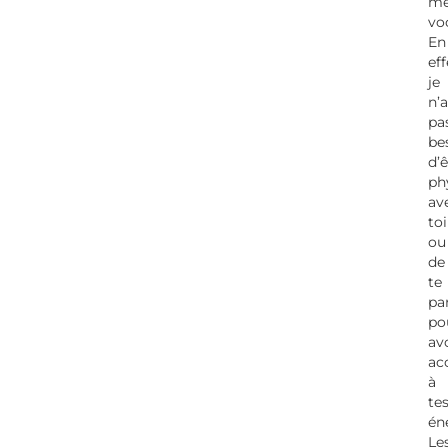
me
voc
En
eff
je
n’a
pa
be
d’ê
ph
av
toi
ou
de
te
pa
po
av
ac
à
te
én
Le